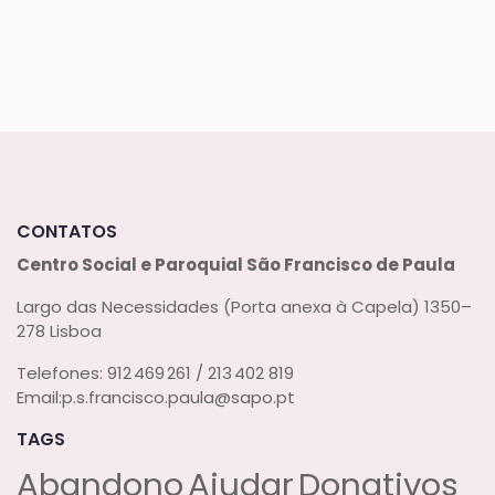
CONTATOS
Centro Social e Paroquial
São Francisco de Paula
Largo das Necessidades (Porta anexa à Capela)
1350–
278 Lisboa
Telefones:
912 469 261 / 213 402 819
Email:
p.s.francisco.paula@sapo.pt
TAGS
Abandono
Ajudar
Donativos