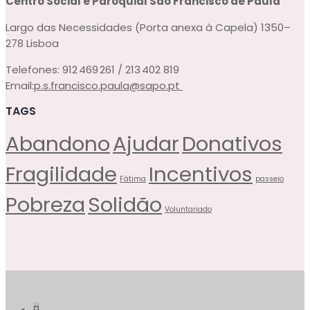
Centro Social e Paroquial
São Francisco de Paula
Largo das Necessidades (Porta anexa à Capela)
1350–
278 Lisboa
Telefones:
912 469 261 / 213 402 819
Email:
p.s.francisco.paula@sapo.pt
TAGS
Abandono
Ajudar
Donativos
Fragilidade
Incentivos
Fátima
passeio
Pobreza
Solidão
Voluntariado