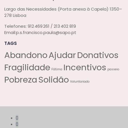
Largo das Necessidades (Porta anexa à Capela)
1350–
278 Lisboa
Telefones:
912 469 261 / 213 402 819
Email:
p.s.francisco.paula@sapo.pt
TAGS
Abandono
Ajudar
Donativos
Fragilidade
Incentivos
Fátima
passeio
Pobreza
Solidão
Voluntariado